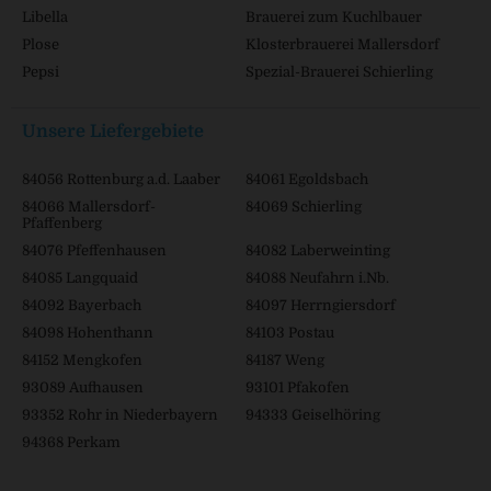
Libella
Brauerei zum Kuchlbauer
Plose
Klosterbrauerei Mallersdorf
Pepsi
Spezial-Brauerei Schierling
Unsere Liefergebiete
84056 Rottenburg a.d. Laaber
84061 Egoldsbach
84066 Mallersdorf-
84069 Schierling
Pfaffenberg
84076 Pfeffenhausen
84082 Laberweinting
84085 Langquaid
84088 Neufahrn i.Nb.
84092 Bayerbach
84097 Herrngiersdorf
84098 Hohenthann
84103 Postau
84152 Mengkofen
84187 Weng
93089 Aufhausen
93101 Pfakofen
93352 Rohr in Niederbayern
94333 Geiselhöring
94368 Perkam