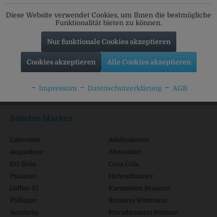
Folgt uns auf unseren Kanälen für alle Neuigkeiten:
Diese Website verwendet Cookies, um Ihnen die bestmögliche
Funktionalität bieten zu können.
Nur funktionale Cookies akzeptieren
Service Hotline
Cookies akzeptieren
Alle Cookies akzeptieren
Shop Service
Impressum
Datenschutzerklärung
AGB
Informationen
Beliebte Marken
Labertaler
Adelholzener
Augustiner
Abenstaler
Erl-Bräu
Coca Cola
Paulaner
Hohenthanner
Löffler-Ei
Karmeliten Brauerei
Pöllinger
Brauerei Wittmann
Arcobräu
Privatbrauerei Stöttner