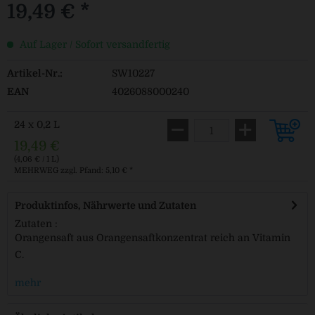
19,49 € *
Auf Lager / Sofort versandfertig
Artikel-Nr.:
SW10227
EAN
4026088000240
24 x 0,2 L
19,49 €
(4,06 € / 1 L)
MEHRWEG
zzgl. Pfand: 5,10 € *
Produktinfos, Nährwerte und Zutaten
Zutaten :
Orangensaft aus Orangensaftkonzentrat reich an Vitamin
C.
mehr