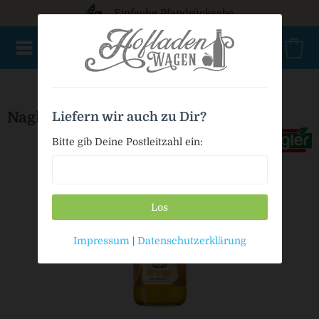
Einfache Pfandrückgabe
NEU im Sortiment
Mischkasten
PET Mehrweg
Bag in
Nagler Orangensaft 0,2l-Stars
Liefern wir auch zu Dir?
Bitte gib Deine Postleitzahl ein:
Los
Impressum
|
Datenschutzerklärung