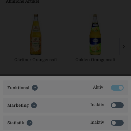
Ähnliche Artikel
Gärttner Orangensaft
Golden Orangensaft
Aktiv
Funktional
Inaktiv
Marketing
Inaktiv
Statistik
Social Media