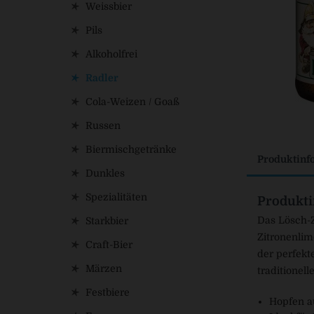
Weissbier
Pils
Alkoholfrei
Radler
Cola-Weizen / Goaß
Russen
Biermischgetränke
Produktinf
Dunkles
Spezialitäten
Produkti
Das Lösch-Z
Starkbier
Zitronenlim
Craft-Bier
der perfekt
Märzen
traditionel
Festbiere
Hopfen a