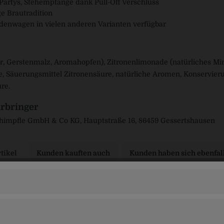
 Partys, Stehempfänge dank Pull-Off Verschluss
ge Brautradition
adenwagen in vielen anderen Varianten verfügbar
r, Gerstenmalz, Aromahopfen), Zitronenlimonade (natürliches Min
, Säuerungsmittel Zitronensäure, natürliche Aromen, Konservierun
re.
rbringer
chimpfle GmbH & Co KG, Hauptstraße 16, 86459 Gessertshausen
tikel
Kunden kauften auch
Kunden haben sich ebenfal