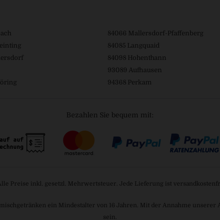
bach
84066 Mallersdorf-Pfaffenberg
einting
84085 Langquaid
ersdorf
84098 Hohenthann
93089 Aufhausen
öring
94368 Perkam
Bezahlen Sie bequem mit:
Alle Preise inkl. gesetzl. Mehrwertsteuer. Jede Lieferung ist versandkostenfr
mischgetränken ein Mindestalter von 16 Jahren. Mit der Annahme unserer AGB
sein.