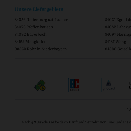
Unsere Liefergebiete
84056 Rottenburg a.d. Laaber
84061 Egolds
84076 Pfeffenhausen
84082 Laberw
84092 Bayerbach
84097 Herrngi
84152 Mengkofen
84187 Weng
93352 Rohr in Niederbayern
94333 Geiselh
* 
Nach § 9 JuSchG erfordern Kauf und Verzehr von Bier und Bier