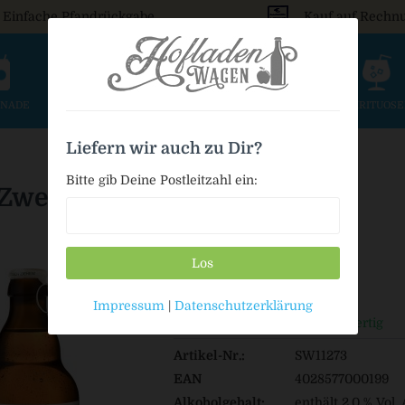
Einfache Pfandrückgabe
Kauf auf Rechn
ONADE
SAFT & SCHORLE
BIER
WEIN & SEKT
SPIRITUOS
Liefern wir auch zu Dir?
Bitte gib Deine Postleitzahl ein:
Zwerg Naturradler
Los
18,99 € *
Impressum
|
Datenschutzerklärung
Auf Lager / Sofort versandfertig
Artikel-Nr.:
SW11273
EAN
4028577000199
Alkoholgehalt:
enthält 2,0 % Vol.