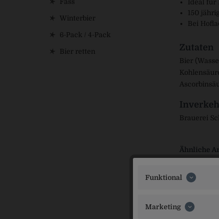
Fass
Ideal für
150 jähri
Winterbier
Bei Hofl
6-Pack / 4-Pack
Zutaten
Bier retten
Bier (Wasse
Kohlensäure
Ascorbinsäu
Inverkeh
Brauerei S
Ähnliche Ar
Funktional
Marketing