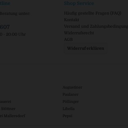
tline
Shop Service
Häufig gestellte Fragen (FAQ)
Beratung unter:
Kontakt
1607
Versand und Zahlungsbedingun
Widerrufsrecht
00 - 20:00 Uhr
AGB
Widerruf erklären
Augustiner
Paulaner
auerei
Pöllinger
 Stöttner
Libella
ei Mallersdorf
Pepsi