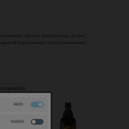
eralwasser, Glucose-Fruktosesirup, Zucker,
gsstoff Kaliumsorbat), Antioxidationsmittel
ls angesehen
Aktiv
Inaktiv