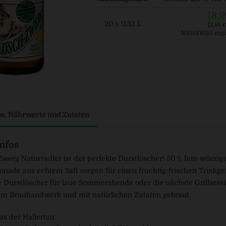
18,9
20 x 0,33 L
(2,88 € 
MEHRWEG
zzgl
os, Nährwerte und Zutaten
nfos
werg Naturradler ist der perfekte Durstlöscher! 50 % fein-würzig
onade aus echtem Saft sorgen für einen fruchtig-frischen Trinkge
e Durstlöscher für laue Sommerabende oder die nächste Grillsessi
lem Brauhandwerk und mit natürlichen Zutaten gebraut.
us der Hallertau