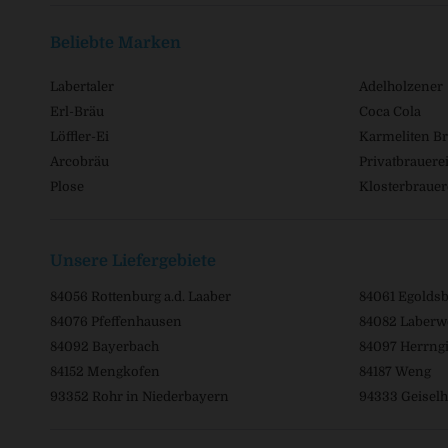
Beliebte Marken
Labertaler
Adelholzener
Erl-Bräu
Coca Cola
Löffler-Ei
Karmeliten Br
Arcobräu
Privatbrauerei
Plose
Klosterbrauer
Unsere Liefergebiete
84056 Rottenburg a.d. Laaber
84061 Egolds
84076 Pfeffenhausen
84082 Laberw
84092 Bayerbach
84097 Herrngi
84152 Mengkofen
84187 Weng
93352 Rohr in Niederbayern
94333 Geiselh