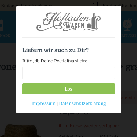
Einfache Pfandrückgabe
Kauf auf Rechn
ONADE
SAFT & SCHORLE
BIER
WEIN & SEKT
SPIRITUOS
Liefern wir auch zu Dir?
Bitte gib Deine Postleitzahl ein:
tronenlimonade kalorienarm + gra
Los
Dieser Artikel steht derzeit 
Impressum
|
Datenschutzerklärung
12,29 € *
In Kürze wieder verfügbar
Artikel-Nr.:
SW10348