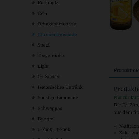
Karamalz
Cola
Orangenlimonade
Zitronenlimonade
Spezi
Teegetränke
Light
Produktinf
0% Zucker
Isotonisches Getränk
Produkti
Nur für kur
Sonstige Limonade
Die Erl Zit
Schweppes
aus dem fi
Energy
Natürlic
6-Pack / 4-Pack
Kalorienr