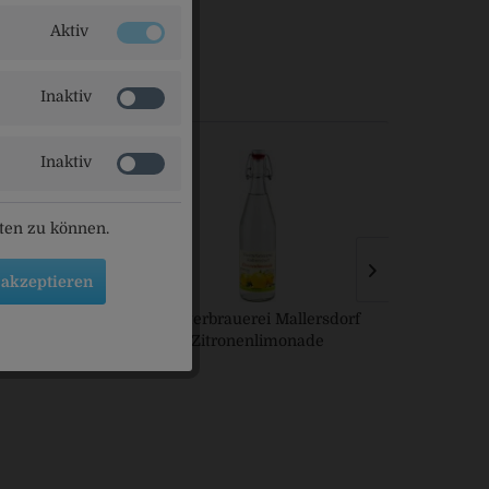
Aktiv
Inaktiv
Inaktiv
eten zu können.
 akzeptieren
 Zitrone Zero
Klosterbrauerei Mallersdorf
Hohenthann
Zitronenlimonade