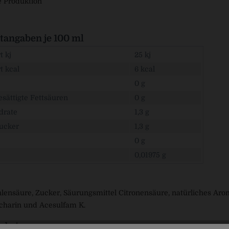
e Produktion
angaben je 100 ml
 kj
25 kj
t kcal
6 kcal
0 g
sättigte Fettsäuren
0 g
drate
1,3 g
ucker
1,3 g
0 g
0,01975 g
lensäure, Zucker, Säurungsmittel Citronensäure, natürliches Ar
charin und Acesulfam K.
rbringer