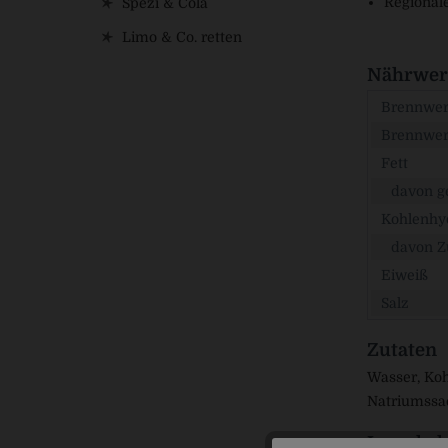
Regional
Spezi & Cola
Limo & Co. retten
Nährwert
Brennwert
Brennwer
Fett
davon ge
Kohlenhy
davon Z
Eiweiß
Salz
Zutaten
Wasser, Koh
Natriumssa
Inverkeh