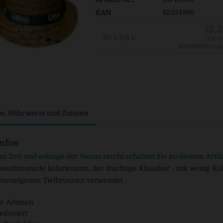
EAN
42334996
12,2
20 x 0,5 L
(1,23 € 
MEHRWEG
zzgl
os, Nährwerte und Zutaten
nfos
ze Zeit und solange der Vorrat reicht erhalten Sie zu diesem Arti
ronenlimonade kalorienarm, der fruchtige Klassiker - mit wenig Kal
rmeneigenen Tiefbrunnen verwendet.
he Aromen
eduziert