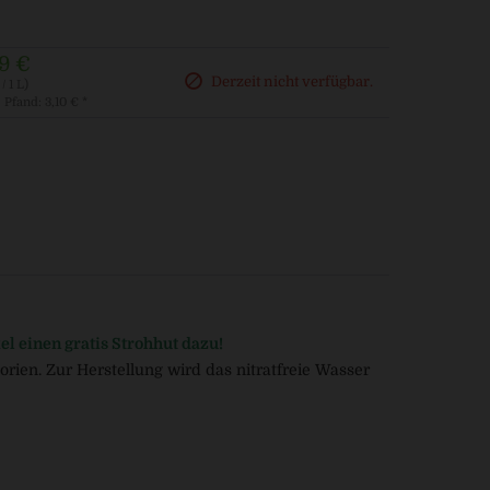
9 €
Derzeit nicht verfügbar.
/ 1 L)
. Pfand: 3,10 € *
kel einen gratis Strohhut dazu!
orien. Zur Herstellung wird das nitratfreie Wasser