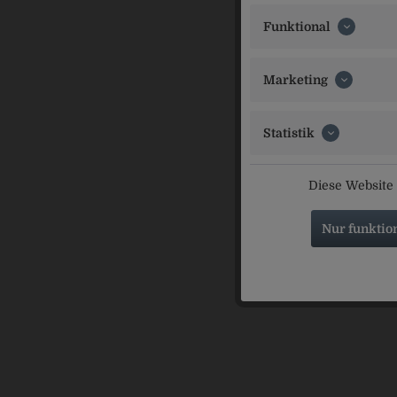
Erl-Bräu Gm
Funktional
Ähnliche Ar
Marketing
Statistik
Diese Website 
Nur funktio
Erl Im