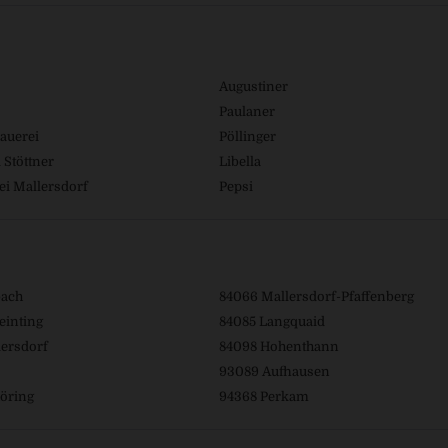
Augustiner
Paulaner
auerei
Pöllinger
 Stöttner
Libella
ei Mallersdorf
Pepsi
bach
84066 Mallersdorf-Pfaffenberg
einting
84085 Langquaid
ersdorf
84098 Hohenthann
93089 Aufhausen
öring
94368 Perkam